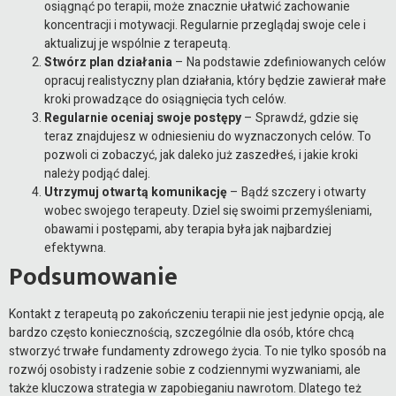
osiągnąć po terapii, może znacznie ułatwić zachowanie
koncentracji i motywacji. Regularnie przeglądaj swoje cele i
aktualizuj je wspólnie z terapeutą.
Stwórz plan działania
– Na podstawie zdefiniowanych celów
opracuj realistyczny plan działania, który będzie zawierał małe
kroki prowadzące do osiągnięcia tych celów.
Regularnie oceniaj swoje postępy
– Sprawdź, gdzie się
teraz znajdujesz w odniesieniu do wyznaczonych celów. To
pozwoli ci zobaczyć, jak daleko już zaszedłeś, i jakie kroki
należy podjąć dalej.
Utrzymuj otwartą komunikację
– Bądź szczery i otwarty
wobec swojego terapeuty. Dziel się swoimi przemyśleniami,
obawami i postępami, aby terapia była jak najbardziej
efektywna.
Podsumowanie
Kontakt z terapeutą po zakończeniu terapii nie jest jedynie opcją, ale
bardzo często koniecznością, szczególnie dla osób, które chcą
stworzyć trwałe fundamenty zdrowego życia. To nie tylko sposób na
rozwój osobisty i radzenie sobie z codziennymi wyzwaniami, ale
także kluczowa strategia w zapobieganiu nawrotom. Dlatego też