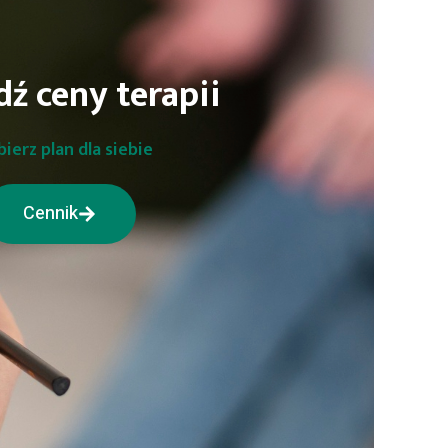
ź ceny terapii
bierz plan dla siebie
Cennik