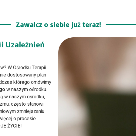
Zawalcz o siebie już teraz!
ii Uzależnień
ów? W Ośrodku Terapii
lnie dostosowany plan
podczas którego omówimy
go
w naszym ośrodku.
ną w naszym ośrodku,
izmu, często stanowi
opniowym zmniejszaniu
więcej o procesie
JE ŻYCIE!