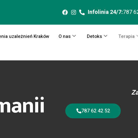
Infolinia 24/7:
787 6
enia uzależnień Kraków
O nas
Detoks
Terapia
manii
Za
787 62 42 52