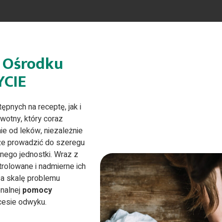
 Ośrodku
YCIE
ępnych na receptę, jak i
wotny, który coraz
nie od leków, niezależnie
oże prowadzić do szeregu
nego jednostki. Wraz z
trolowane i nadmierne ich
za skalę problemu
onalnej
pomocy
cesie odwyku.