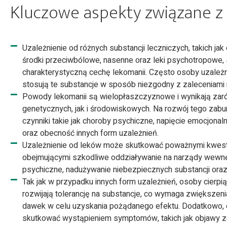
Kluczowe aspekty związane z
Uzależnienie od różnych substancji leczniczych, takich jak
środki przeciwbólowe, nasenne oraz leki psychotropowe,
charakterystyczną cechę lekomanii. Często osoby uzależ
stosują te substancje w sposób niezgodny z zaleceniami
Powody lekomanii są wielopłaszczyznowe i wynikają za
genetycznych, jak i środowiskowych. Na rozwój tego za
czynniki takie jak choroby psychiczne, napięcie emocjonal
oraz obecność innych form uzależnień.
Uzależnienie od leków może skutkować poważnymi kwest
obejmującymi szkodliwe oddziaływanie na narządy wewnę
psychiczne, nadużywanie niebezpiecznych substancji oraz
Tak jak w przypadku innych form uzależnień, osoby cierpi
rozwijają tolerancję na substancje, co wymaga zwiększeni
dawek w celu uzyskania pożądanego efektu. Dodatkowo,
skutkować wystąpieniem symptomów, takich jak objawy z