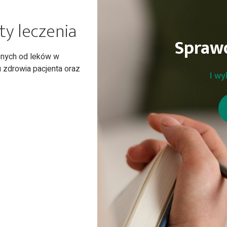
ty leczenia
Sprawd
onych od leków w
u zdrowia pacjenta oraz
I wy