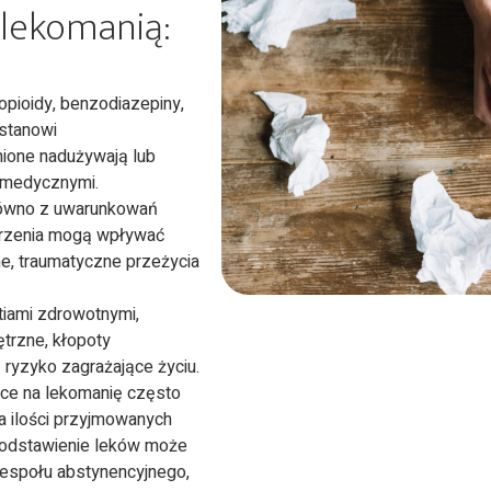
 lekomanią:
 opioidy, benzodiazepiny,
 stanowi
nione nadużywają lub
 medycznymi.
równo z uwarunkowań
burzenia mogą wpływać
ne, traumatyczne przeżycia
iami zdrowotnymi,
trzne, kłopoty
 ryzyko zagrażające życiu.
ące na lekomanię często
a ilości przyjmowanych
 odstawienie leków może
espołu abstynencyjnego,