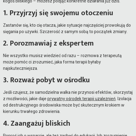
kogoś bliskiego – możesz podjąć konkretne działania już dziś.
1. Przyjrzyj się swojemu otoczeniu
Zastanów się, kto cię otacza, jakie sytuacje najczęściej prowokują do
sięgania po używki. Szczerość z samym sobą to początek zmiany.
2. Porozmawiaj z ekspertem
Nie wszystko musisz wiedzieć od razu – rozmowa z terapeutą
może pomóc ci zrozumieć, jaka forma terapii byłaby
najskuteczniejsza.
3. Rozważ pobyt w ośrodku
Jeśli czujesz, że samodzielna walka nie przynosi efektów, skorzystaj
z możliwości, jakie daje
prywatny ośrodek terapii uzależnień
. Izolacja
od destrukcyjnego środowiska może być skutecznym krokiem w
kierunku trwałego zdrowienia.
4. Zaangażuj bliskich
Poproś ich o wsparcie, ale też zachęć do edukacji. Ich zrozumienie