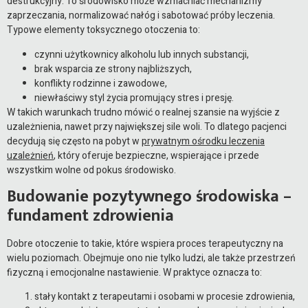
destrukcyjny. To środowisko może wzmacniać mechanizmy
zaprzeczania, normalizować nałóg i sabotować próby leczenia.
Typowe elementy toksycznego otoczenia to:
czynni użytkownicy alkoholu lub innych substancji,
brak wsparcia ze strony najbliższych,
konflikty rodzinne i zawodowe,
niewłaściwy styl życia promujący stres i presję.
W takich warunkach trudno mówić o realnej szansie na wyjście z
uzależnienia, nawet przy największej sile woli. To dlatego pacjenci
decydują się często na pobyt w
prywatnym ośrodku leczenia
uzależnień
, który oferuje bezpieczne, wspierające i przede
wszystkim wolne od pokus środowisko.
Budowanie pozytywnego środowiska –
fundament zdrowienia
Dobre otoczenie to takie, które wspiera proces terapeutyczny na
wielu poziomach. Obejmuje ono nie tylko ludzi, ale także przestrzeń
fizyczną i emocjonalne nastawienie. W praktyce oznacza to:
stały kontakt z terapeutami i osobami w procesie zdrowienia,