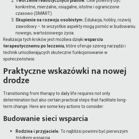
Tworzenie realistycznych planów.
Cele powinny być
konkretne, mierzalne, osiągalne, istotne i ograniczone
czasowo (SMART).
Skupienie na rozwoju osobistym.
Edukacja, hobby, rozwój
zawodowy – te wszystkie aspekty mogą pomóc w budowaniu
nowego, wartościowego życia.
Realizacja tych kroków jest możliwa dzięki
wsparciu
terapeutycznemu po leczeniu
, które oferuje szereg narzędzi i
technik umożliwiających skuteczne funkcjonowanie w
społeczeństwie.
Praktyczne wskazówki na nowej
drodze
Transitioning from therapy to daily life requires not only
determination but also certain practical steps that facilitate long-
term change. Here are some key actions to consider:
Budowanie sieci wsparcia
Rodzina i przyjaciele.
To najbliżsi powinni być pierwszym
źródłem wsparcia.