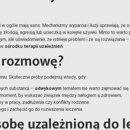
i w ogóle mają sens. Mechanizmy wyparcia i iluzji sprawiają, że 
ię złością, agresją lub ucieczką w kolejne używki. Mimo to wart
 ale uświadomienie, że istnieje problem i że są rozwiązania –
c w
ośrodku terapii uzależnień
.
ć rozmowę?
niu. Skuteczne próby podejmuj wtedy, gdy:
nych substancji –
odwykowym
tematem nie warto zajmować się w
y moment, by wskazać związek między nałogiem a zdrowiem,
 w pracy, zadłużenia czy konflikty rodzinne.
ego i zachęcić go do rozważenia leczenia.
sobę uzależnioną do l