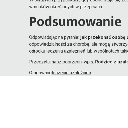
W skrajnych przypadkach, gdy osoba staje się za
warunków określonych w przepisach.
Podsumowanie
Odpowiadając na pytanie:
jak przekonać osobę 
odpowiedzialności za chorobę, ale mogą stworzy
ośrodku leczenia uzależnień lub wspólnotach tak
Przeczytaj nasz poprzedni wpis:
Rodzice z uzal
Otagowano
leczenie uzależnień