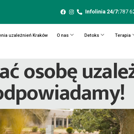
Infolinia 24/7:
787 6
enia uzależnień Kraków
O nas
Detoks
Terapia
ać osobę uzale
Podpowiadamy!