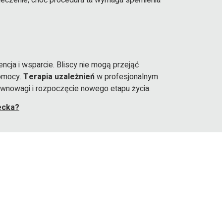
leczenie, choć procedura ta wymaga spełnienia
cja i wsparcie. Bliscy nie mogą przejąć
pomocy.
Terapia uzależnień
w profesjonalnym
równowagi i rozpoczęcie nowego etapu życia.
ecka?