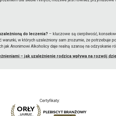
grożeniem dla siebie i innych, możliwe jest również przymusowe 
uzależnioną do leczenia?
– kluczowe są cierpliwość, konsekwen
ć warunki, w których uzależniony sam zrozumie, że potrzebuje 
ich jak Anonimowi Alkoholicy daje realną szansę na odzyskanie 
eżnieniami – jak uzależnienie rodzica wpływa na rozwój dzi
Certyfikaty: