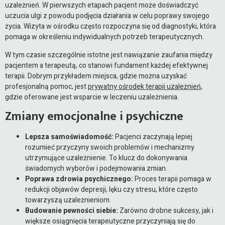
uzależnień. W pierwszych etapach pacjent może doświadczyć
uczucia ulgi z powodu podjęcia działania w celu poprawy swojego
życia. Wizyta w ośrodku często rozpoczyna się od diagnostyki, która
pomaga w określeniu indywidualnych potrzeb terapeutycznych.
W tym czasie szczególnie istotne jest nawiązanie zaufania między
pacjentem a terapeutą, co stanowi fundament każdej efektywnej
terapii. Dobrym przykładem miejsca, gdzie można uzyskać
profesjonalną pomoc, jest
prywatny ośrodek terapii uzależnień
,
gdzie oferowane jest wsparcie w leczeniu uzależnienia.
Zmiany emocjonalne i psychiczne
Lepsza samoświadomość:
Pacjenci zaczynają lepiej
rozumieć przyczyny swoich problemów i mechanizmy
utrzymujące uzależnienie. To klucz do dokonywania
świadomych wyborów i podejmowania zmian.
Poprawa zdrowia psychicznego:
Proces terapii pomaga w
redukcji objawów depresji, lęku czy stresu, które często
towarzyszą uzależnieniom.
Budowanie pewności siebie:
Zarówno drobne sukcesy, jak i
większe osiągnięcia terapeutyczne przyczyniają się do