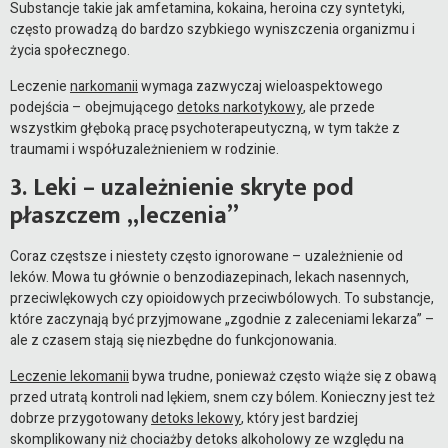
Substancje takie jak amfetamina, kokaina, heroina czy syntetyki,
często prowadzą do bardzo szybkiego wyniszczenia organizmu i
życia społecznego.
Leczenie
narkomanii
wymaga zazwyczaj wieloaspektowego
podejścia – obejmującego
detoks narkotykowy
, ale przede
wszystkim głęboką pracę psychoterapeutyczną, w tym także z
traumami i współuzależnieniem w rodzinie.
3. Leki – uzależnienie skryte pod
płaszczem „leczenia”
Coraz częstsze i niestety często ignorowane – uzależnienie od
leków. Mowa tu głównie o benzodiazepinach, lekach nasennych,
przeciwlękowych czy opioidowych przeciwbólowych. To substancje,
które zaczynają być przyjmowane „zgodnie z zaleceniami lekarza” –
ale z czasem stają się niezbędne do funkcjonowania.
Leczenie lekomanii
bywa trudne, ponieważ często wiąże się z obawą
przed utratą kontroli nad lękiem, snem czy bólem. Konieczny jest też
dobrze przygotowany
detoks lekowy
, który jest bardziej
skomplikowany niż chociażby detoks alkoholowy ze względu na