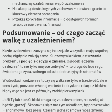
mechanizmy uzależnienia i współuzależnienia
Nie akceptuj destrukcyjnych zachowań – stawianie granic to
kluczowy element pomagania
Przekaż konkretne informacje – o dostępnych formach
terapii, czasie trwania, finansach
Podsumowanie – od czego zacząć
walkę z uzależnieniem?
Każde uzależnienie zaczyna się inaczej, ale wszystkie mają wspólną
cechę: nigdy nie znikają same. Kluczowym krokiem jest
uznanie
problemu i podjęcie decyzji o zmianie
. Ośrodek leczenia
uzależnień to nie tylko miejsce „odwyku” – to droga do lepszego,
świadomego życia, wolnego od autodestrukcyjnych schematów.
W ośrodkach codziennie toczy się walka nie tylko o trzeźwość, ale o
sens życia, poczucie własnej wartości i odzyskane relacje z bliskimi.
Nigdy więc nie jest za późno, by zrobić pierwszy krok.
Jeśli Ty lub ktoś Ci bliski zmaga się z uzależnieniem, nie czekaj aż
będzie „gorzej”. Skontaktuj się z naszym ośrodkiem, by porozmawiać
– anonimowo i bez presji. Czasami jedna rozmowa może zmienić