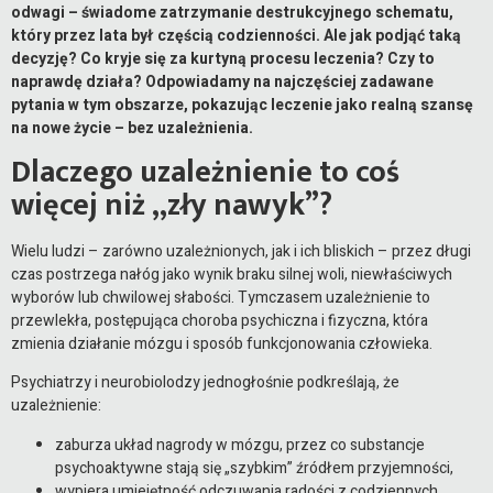
odwagi – świadome zatrzymanie destrukcyjnego schematu,
który przez lata był częścią codzienności. Ale jak podjąć taką
decyzję? Co kryje się za kurtyną procesu leczenia? Czy to
naprawdę działa? Odpowiadamy na najczęściej zadawane
pytania w tym obszarze, pokazując leczenie jako realną szansę
na nowe życie – bez uzależnienia.
Dlaczego uzależnienie to coś
więcej niż „zły nawyk”?
Wielu ludzi – zarówno uzależnionych, jak i ich bliskich – przez długi
czas postrzega nałóg jako wynik braku silnej woli, niewłaściwych
wyborów lub chwilowej słabości. Tymczasem uzależnienie to
przewlekła, postępująca choroba psychiczna i fizyczna, która
zmienia działanie mózgu i sposób funkcjonowania człowieka.
Psychiatrzy i neurobiolodzy jednogłośnie podkreślają, że
uzależnienie:
zaburza układ nagrody w mózgu, przez co substancje
psychoaktywne stają się „szybkim” źródłem przyjemności,
wypiera umiejętność odczuwania radości z codziennych