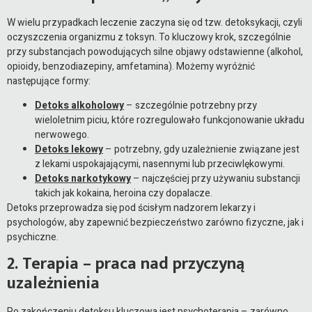
W wielu przypadkach leczenie zaczyna się od tzw. detoksykacji, czyli
oczyszczenia organizmu z toksyn. To kluczowy krok, szczególnie
przy substancjach powodujących silne objawy odstawienne (alkohol,
opioidy, benzodiazepiny, amfetamina). Możemy wyróżnić
następujące formy:
Detoks alkoholowy
– szczególnie potrzebny przy
wieloletnim piciu, które rozregulowało funkcjonowanie układu
nerwowego.
Detoks lekowy
– potrzebny, gdy uzależnienie związane jest
z lekami uspokajającymi, nasennymi lub przeciwlękowymi.
Detoks narkotykowy
– najczęściej przy używaniu substancji
takich jak kokaina, heroina czy dopalacze.
Detoks przeprowadza się pod ścisłym nadzorem lekarzy i
psychologów, aby zapewnić bezpieczeństwo zarówno fizyczne, jak i
psychiczne.
2. Terapia – praca nad przyczyną
uzależnienia
Po zakończeniu detoksu kluczowa jest psychoterapia – zarówno