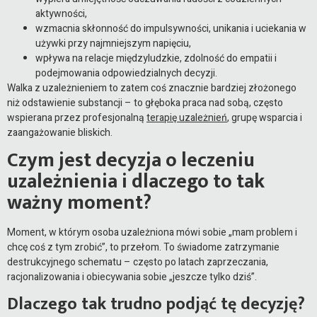
aktywności,
wzmacnia skłonność do impulsywności, unikania i uciekania w
używki przy najmniejszym napięciu,
wpływa na relacje międzyludzkie, zdolność do empatii i
podejmowania odpowiedzialnych decyzji.
Walka z uzależnieniem to zatem coś znacznie bardziej złożonego
niż odstawienie substancji – to głęboka praca nad sobą, często
wspierana przez profesjonalną
terapię uzależnień
, grupę wsparcia i
zaangażowanie bliskich.
Czym jest decyzja o leczeniu
uzależnienia i dlaczego to tak
ważny moment?
Moment, w którym osoba uzależniona mówi sobie „mam problem i
chcę coś z tym zrobić”, to przełom. To świadome zatrzymanie
destrukcyjnego schematu – często po latach zaprzeczania,
racjonalizowania i obiecywania sobie „jeszcze tylko dziś”.
Dlaczego tak trudno podjąć tę decyzję?