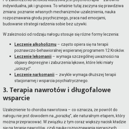
indywidualna, jak i grupowa. To właśnie tutaj zaczyna się prawdziwa
zmiana: poznanie własnych mechanizmów uzależnienia, nauka
rozpoznawania głodu psychicznego, praca nad emocjami,
budowanie strategii radzenia sobie bez używki.
W zależności od rodzaju nałogu stosuje się różne formy leczenia:
Leczenie alkoholizmu
– często opiera się na terapii
poznawczo-behawioralnej wspieranej programem 12 Kroków.
Leczenie lekomanii
– wymaga szczególnej uważności na
objawy depresyjne i zaburzenia lękowe, które leki miały
„uciszyć”.
Leczenie narkomanii
– zwykle wymaga dłuższej terapii
stacjonarnej i wsparcia psychiatrycznego.
3. Terapia nawrotów i długofalowe
wsparcie
Uzależnienie to choroba nawrotowa – co oznacza, że powrót do
nałogu nie jest dowodem na „porażkę”, ale naturalnym etapem, który
można przepracować. W związku z tym coraz większy nacisk kładzie
się na
terapię nawrotów
, czyli naukę rozpoznawania pierwszych