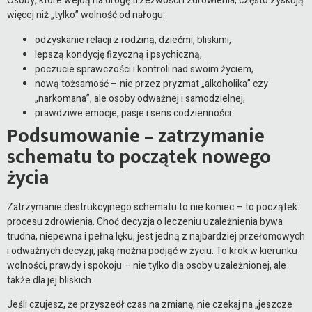
Osoby, które wejdą na drogę trzeźwości i zdrowienia, często zyskują
więcej niż „tylko” wolność od nałogu:
odzyskanie relacji z rodziną, dziećmi, bliskimi,
lepszą kondycję fizyczną i psychiczną,
poczucie sprawczości i kontroli nad swoim życiem,
nową tożsamość – nie przez pryzmat „alkoholika” czy
„narkomana”, ale osoby odważnej i samodzielnej,
prawdziwe emocje, pasje i sens codzienności.
Podsumowanie – zatrzymanie
schematu to początek nowego
życia
Zatrzymanie destrukcyjnego schematu to nie koniec – to początek
procesu zdrowienia. Choć decyzja o leczeniu uzależnienia bywa
trudna, niepewna i pełna lęku, jest jedną z najbardziej przełomowych
i odważnych decyzji, jaką można podjąć w życiu. To krok w kierunku
wolności, prawdy i spokoju – nie tylko dla osoby uzależnionej, ale
także dla jej bliskich.
Jeśli czujesz, że przyszedł czas na zmianę, nie czekaj na „jeszcze