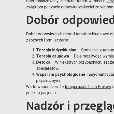
Spersonalizowany charakter terapii w ramach
lecz
zwiększa poczucie odpowiedzialności za własne 
Dobór odpowied
Dobór odpowiednich metod terapii to kluczowy eta
z różnych form leczenia:
Terapia indywidualna
– Spotkania z terape
Terapia grupowa
– Daje możliwość wymian
Detoks
– W niektórych przypadkach, szczeg
specjalistów.
Wsparcie psychologiczne i psychiatrycz
psychicznymi.
Warto wspomnieć, że
terapia uzależnień Kraków
o
potrzeb pacjenta.
Nadzór i przeglą