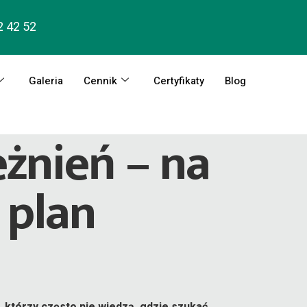
2 42 52
Galeria
Cennik
Certyfikaty
Blog
eżnień – na
 plan
, którzy często nie wiedzą, gdzie szukać