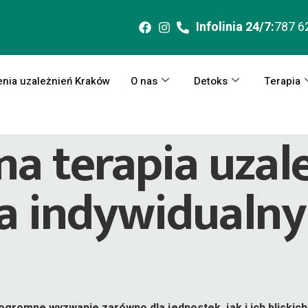
Infolinia 24/7:
787 6
enia uzależnień Kraków
O nas
Detoks
Terapia
na terapia uzal
a indywidualny
ogromne wyzwanie zarówno dla jednostek, jak i ich bliskich