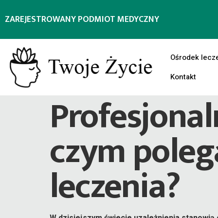
ZAREJESTROWANY PODMIOT MEDYCZNY
Ośrodek lecz
Kontakt
Profesjonal
czym poleg
leczenia?
W dzisiejszym świecie uzależnienia stanowią 