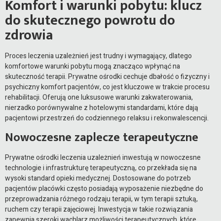
Komfort i warunki pobytu: klucz
do skutecznego powrotu do
zdrowia
Proces leczenia uzależnień jest trudny i wymagający, dlatego
komfortowe warunki pobytu mogą znacząco wpłynąć na
skuteczność terapii. Prywatne ośrodki cechuje dbałość o fizyczny i
psychiczny komfort pacjentów, co jest kluczowe w trakcie procesu
rehabilitacji. Oferują one luksusowe warunki zakwaterowania,
nierzadko porównywalne z hotelowymi standardami, które dają
pacjentowi przestrzeń do codziennego relaksu i rekonwalescencji.
Nowoczesne zaplecze terapeutyczne
Prywatne ośrodki leczenia uzależnień inwestują w nowoczesne
technologie i infrastrukturę terapeutyczną, co przekłada się na
wysoki standard opieki medycznej. Dostosowane do potrzeb
pacjentów placówki często posiadają wyposażenie niezbędne do
przeprowadzania różnego rodzaju terapii, w tym terapii sztuką,
ruchem czy terapii zajęciowej. Inwestycja w takie rozwiązania
zapewnia szeroki wachlarz możliwości terapeutycznych, które