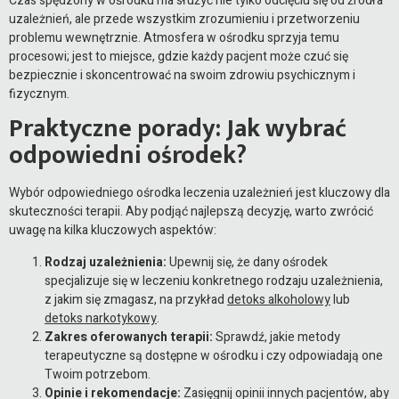
Czas spędzony w ośrodku ma służyć nie tylko odcięciu się od źródła
uzależnień, ale przede wszystkim zrozumieniu i przetworzeniu
problemu wewnętrznie. Atmosfera w ośrodku sprzyja temu
procesowi; jest to miejsce, gdzie każdy pacjent może czuć się
bezpiecznie i skoncentrować na swoim zdrowiu psychicznym i
fizycznym.
Praktyczne porady: Jak wybrać
odpowiedni ośrodek?
Wybór odpowiedniego ośrodka leczenia uzależnień jest kluczowy dla
skuteczności terapii. Aby podjąć najlepszą decyzję, warto zwrócić
uwagę na kilka kluczowych aspektów:
Rodzaj uzależnienia:
Upewnij się, że dany ośrodek
specjalizuje się w leczeniu konkretnego rodzaju uzależnienia,
z jakim się zmagasz, na przykład
detoks alkoholowy
lub
detoks narkotykowy
.
Zakres oferowanych terapii:
Sprawdź, jakie metody
terapeutyczne są dostępne w ośrodku i czy odpowiadają one
Twoim potrzebom.
Opinie i rekomendacje:
Zasięgnij opinii innych pacjentów, aby