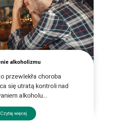
nie alkoholizmu
lekowy
Różn
to przewlekła choroba
alkoholowy polega na
narkotyk
a się utratą kontroli nad
u z toksyn i powinien
zar
aniem alkoholu...
rolą specjalistów...
Czytaj więcej
więcej