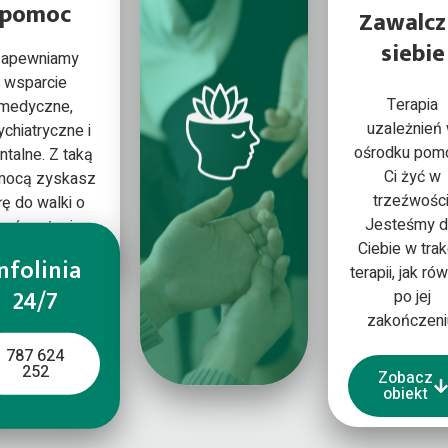
pomoc
Zawalcz
siebie
apewniamy
wsparcie
Terapia
medyczne,
uzależnień
ychiatryczne i
ośrodku pom
talne. Z taką
Ci żyć w
mocą zyskasz
trzeźwości
łę do walki o
Jesteśmy d
zeźwe życie.
Ciebie w trak
nfolinia
terapii, jak ró
24/7
po jej
zakończeni
787 624
252
Zobacz
obiekt