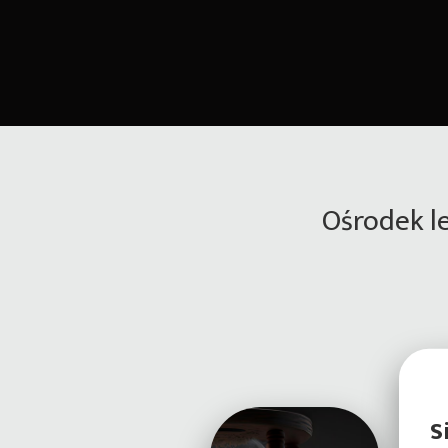
Ośrodek l
S