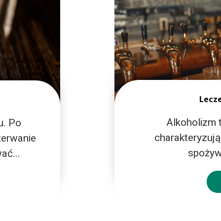
Lecze
Detoks 
Alkoholizm 
u. Po
Podobnie jak detoks 
charakteryzując
zerwanie
oczyszczeniu organizm
spożyw
ać...
odbywać się pod kont
Czytaj 