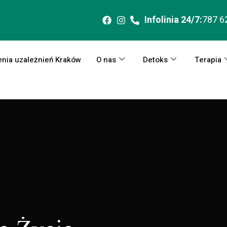
Infolinia 24/7:
787 6
enia uzależnień Kraków
O nas
Detoks
Terapia