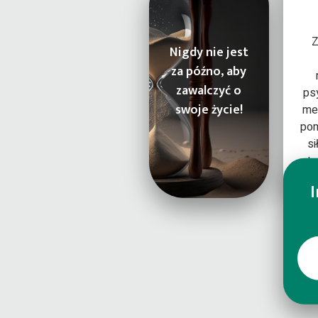
Z
Nigdy nie jest
za późno, aby
zawalczyć o
ps
swoje życie!
men
po
si
tr
I