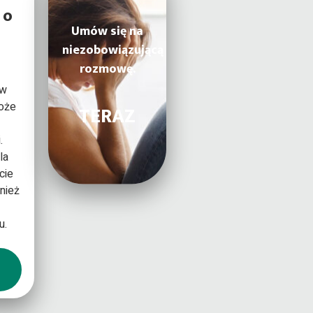
 o
Umów się na
niezobowiązującą
rozmowę.
 w
oże
TERAZ
.
la
cie
wnież
u.