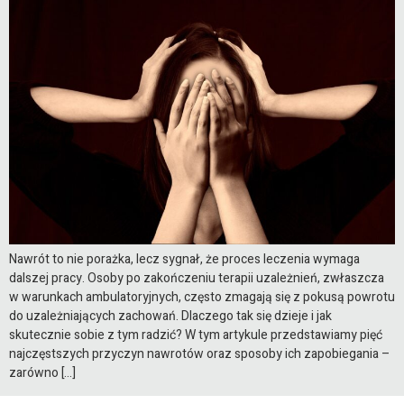
Nawrót to nie porażka, lecz sygnał, że proces leczenia wymaga
dalszej pracy. Osoby po zakończeniu terapii uzależnień, zwłaszcza
w warunkach ambulatoryjnych, często zmagają się z pokusą powrotu
do uzależniających zachowań. Dlaczego tak się dzieje i jak
skutecznie sobie z tym radzić? W tym artykule przedstawiamy pięć
najczęstszych przyczyn nawrotów oraz sposoby ich zapobiegania –
zarówno […]