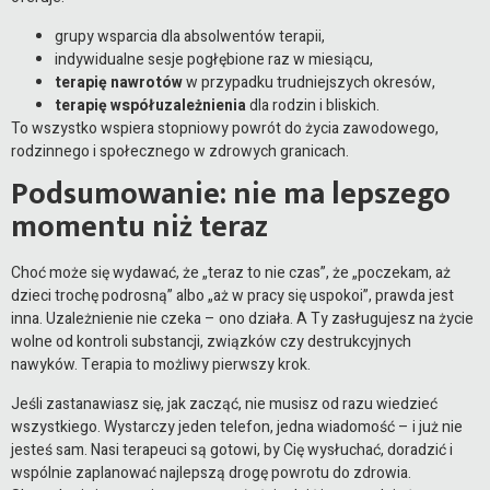
grupy wsparcia dla absolwentów terapii,
indywidualne sesje pogłębione raz w miesiącu,
terapię nawrotów
w przypadku trudniejszych okresów,
terapię współuzależnienia
dla rodzin i bliskich.
To wszystko wspiera stopniowy powrót do życia zawodowego,
rodzinnego i społecznego w zdrowych granicach.
Podsumowanie: nie ma lepszego
momentu niż teraz
Choć może się wydawać, że „teraz to nie czas”, że „poczekam, aż
dzieci trochę podrosną” albo „aż w pracy się uspokoi”, prawda jest
inna. Uzależnienie nie czeka – ono działa. A Ty zasługujesz na życie
wolne od kontroli substancji, związków czy destrukcyjnych
nawyków. Terapia to możliwy pierwszy krok.
Jeśli zastanawiasz się, jak zacząć, nie musisz od razu wiedzieć
wszystkiego. Wystarczy jeden telefon, jedna wiadomość – i już nie
jesteś sam. Nasi terapeuci są gotowi, by Cię wysłuchać, doradzić i
wspólnie zaplanować najlepszą drogę powrotu do zdrowia.