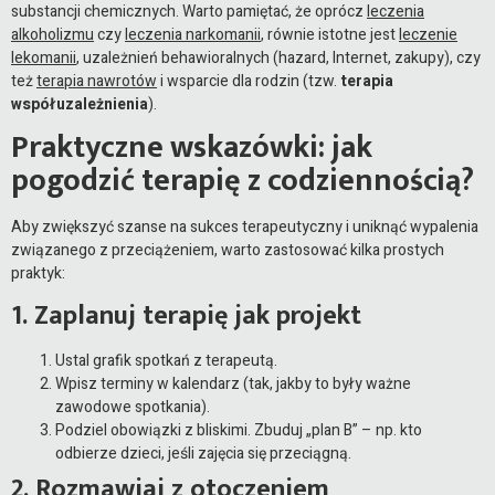
substancji chemicznych. Warto pamiętać, że oprócz
leczenia
alkoholizmu
czy
leczenia narkomanii
, równie istotne jest
leczenie
lekomanii
, uzależnień behawioralnych (hazard, Internet, zakupy), czy
też
terapia nawrotów
i wsparcie dla rodzin (tzw.
terapia
współuzależnienia
).
Praktyczne wskazówki: jak
pogodzić terapię z codziennością?
Aby zwiększyć szanse na sukces terapeutyczny i uniknąć wypalenia
związanego z przeciążeniem, warto zastosować kilka prostych
praktyk:
1. Zaplanuj terapię jak projekt
Ustal grafik spotkań z terapeutą.
Wpisz terminy w kalendarz (tak, jakby to były ważne
zawodowe spotkania).
Podziel obowiązki z bliskimi. Zbuduj „plan B” – np. kto
odbierze dzieci, jeśli zajęcia się przeciągną.
2. Rozmawiaj z otoczeniem