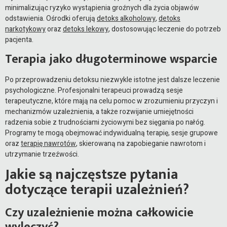
minimalizując ryzyko wystąpienia groźnych dla życia objawów
odstawienia. Ośrodki oferują
detoks alkoholowy
,
detoks
narkotykowy
oraz
detoks lekowy
, dostosowując leczenie do potrzeb
pacjenta.
Terapia jako długoterminowe wsparcie
Po przeprowadzeniu detoksu niezwykle istotne jest dalsze leczenie
psychologiczne. Profesjonalni terapeuci prowadzą sesje
terapeutyczne, które mają na celu pomoc w zrozumieniu przyczyn i
mechanizmów uzależnienia, a także rozwijanie umiejętności
radzenia sobie z trudnościami życiowymi bez sięgania po nałóg.
Programy te mogą obejmować indywidualną terapię, sesje grupowe
oraz
terapię nawrotów
, skierowaną na zapobieganie nawrotom i
utrzymanie trzeźwości.
Jakie są najczęstsze pytania
dotyczące terapii uzależnień?
Czy uzależnienie można całkowicie
wyleczyć?