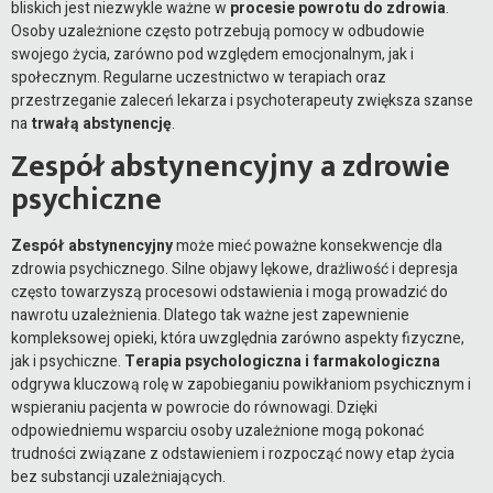
bliskich jest niezwykle ważne w
procesie powrotu do zdrowia
.
Osoby uzależnione często potrzebują pomocy w odbudowie
swojego życia, zarówno pod względem emocjonalnym, jak i
społecznym. Regularne uczestnictwo w terapiach oraz
przestrzeganie zaleceń lekarza i psychoterapeuty zwiększa szanse
na
trwałą abstynencję
.
Zespół abstynencyjny a zdrowie
psychiczne
Zespół abstynencyjny
może mieć poważne konsekwencje dla
zdrowia psychicznego. Silne objawy lękowe, drażliwość i depresja
często towarzyszą procesowi odstawienia i mogą prowadzić do
nawrotu uzależnienia. Dlatego tak ważne jest zapewnienie
kompleksowej opieki, która uwzględnia zarówno aspekty fizyczne,
jak i psychiczne.
Terapia psychologiczna i farmakologiczna
odgrywa kluczową rolę w zapobieganiu powikłaniom psychicznym i
wspieraniu pacjenta w powrocie do równowagi. Dzięki
odpowiedniemu wsparciu osoby uzależnione mogą pokonać
trudności związane z odstawieniem i rozpocząć nowy etap życia
bez substancji uzależniających.