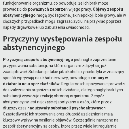
funkcjonowanie organizmu, co powoduje, że ich brak może
prowadzić do
poważnych zaburzeń
w jego pracy.
Objawy zespołu
abstynencyjnego
mogą być łagodne, jak niepokój i bóle głowy, ale w
cięższych przypadkach mogą zagrażać życiu, na przykład poprzez
napady drgawkowe lub zaburzenia świadomości.
Przyczyny występowania zespołu
abstynencyjnego
Przyczyną zespołu abstynencyjnego
jest nagłe zaprzestanie
przyjmowania substancji, na które organizm zdążył się już
zaadaptować. Substancje takie jak alkohol czy narkotyki w znaczący
sposób wpływają na układ nerwowy, powodując
zmiany w
działaniu neuroprzekaźników
. Regularne ich spożywanie prowadzi
do uzależnienia organizmu od ich działania, dlatego nagły brak tych
substancji wywołuje reakcję obronną organizmu. Zespół
abstynencyjny jest najczęściej spotykany u osób, które przez
dłuższy czas
nadużywały substancji psychoaktywnych
.
Częstotliwość ich stosowania oraz długość uzależnienia mają
kluczowy wpływ na nasilenie objawów. Szczególnie narażone na
zespół abstynencyjny są osoby, które przez wiele lat regularnie