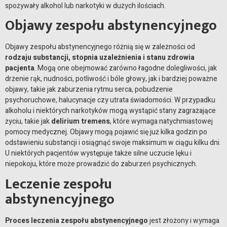
spożywały alkohol lub narkotyki w dużych ilościach.
Objawy zespołu abstynencyjnego
Objawy zespołu abstynencyjnego różnią się w zależności od
rodzaju substancji, stopnia uzależnienia i stanu zdrowia
pacjenta
. Mogą one obejmować zarówno łagodne dolegliwości, jak
drżenie rąk, nudności, potliwość i bóle głowy, jak i bardziej poważne
objawy, takie jak zaburzenia rytmu serca, pobudzenie
psychoruchowe, halucynacje czy utrata świadomości. W przypadku
alkoholu i niektórych narkotyków mogą wystąpić stany zagrażające
życiu, takie jak
delirium tremens
, które wymaga natychmiastowej
pomocy medycznej. Objawy mogą pojawić się już kilka godzin po
odstawieniu substancji i osiągnąć swoje maksimum w ciągu kilku dni.
U niektórych pacjentów występuje także silne uczucie lęku i
niepokoju, które może prowadzić do zaburzeń psychicznych.
Leczenie zespołu
abstynencyjnego
Proces leczenia zespołu abstynencyjnego
jest złożony i wymaga