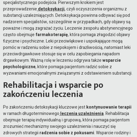
specjalistycznego podejścia. Pierwszym krokiem jest
przeprowadzenie
detoksykacji
, czyli oczyszczenia organizmu z
substancji uzależniających. Detoksykacja powinna odbywać się pod
nadzorem specjalistów, szczególnie w przypadkach, gdy objawy są
poważne i mogą zagrażać życiu. Leczenie zespołu abstynencyjnego
często obejmuje
farmakoterapię
, która pomaga złagodzić objawy
fizyczne i psychiczne. Leki przeciwlękowe i uspokajające mogą
pomóc w radzeniu sobie z niepokojem i drażliwością, natomiast leki
przeciwdrgawkowe stosuje się w celu zapobiegania napadom
drgawkowym. Ważną rolę w leczeniu odgrywa także
wsparcie
psychologiczne
, które pomaga pacjentom radzić sobie z
wyzwaniami emocjonalnymi związanymi z odstawieniem substancji.
Rehabilitacja i wsparcie po
zakończeniu leczenia
Po zakończeniu detoksykacji kluczowe jest
kontynuowanie terapii
w ramach długoterminowego
leczenia uzależnienia
. Rehabilitacja
obejmuje terapię indywidualną i grupową, która pomaga pacjentom
zrozumieć mechanizmy swojego uzależnienia i nauczyć się
zdrowych strategii
radzenia sobie z pokusami
. Wsparcie rodziny i