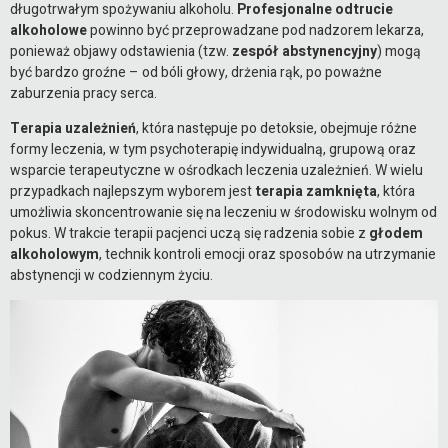
długotrwałym spożywaniu alkoholu.
Profesjonalne odtrucie
alkoholowe
powinno być przeprowadzane pod nadzorem lekarza,
ponieważ objawy odstawienia (tzw.
zespół abstynencyjny
) mogą
być bardzo groźne – od bóli głowy, drżenia rąk, po poważne
zaburzenia pracy serca.
Terapia uzależnień
, która następuje po detoksie, obejmuje różne
formy leczenia, w tym psychoterapię indywidualną, grupową oraz
wsparcie terapeutyczne w ośrodkach leczenia uzależnień. W wielu
przypadkach najlepszym wyborem jest
terapia zamknięta
, która
umożliwia skoncentrowanie się na leczeniu w środowisku wolnym od
pokus. W trakcie terapii pacjenci uczą się radzenia sobie z
głodem
alkoholowym
, technik kontroli emocji oraz sposobów na utrzymanie
abstynencji w codziennym życiu.