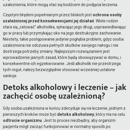
uzależnienia, które mogą stać się bodźcem do podjęcia leczenia.
Częstym błędem popełnianym przez bliskich jest
ochrona osoby
uzależnionej przed konsekwencjami jej działań
. Wiele rodzin
stara się „ratować” alkoholika, spłacając jego długi, usprawiedliwiając
go w pracy lub przymykając oko na jego destrukcyjne zachowanie.
Niestety, takie postępowanie jedynie pogłębia problem, gdyż osoba
uzależniona nie odczuwa pełnych skutków swojego nałogu i nie
dostrzega potrzeby zmiany. Najlepszym rozwiązaniem jest
wprowadzenie jasnych zasad, które będą obowiązywać w domu, i
konsekwentne ich egzekwowanie. Jeśli alkoholik nie przestrzega
tych reguł, należy bezwzględnie stosować wcześniej ustalone
sankcje.
Detoks alkoholowy i leczenie – jak
zachęcić osobę uzależnioną?
Gdy osoba uzależniona w końcu zdecyduje się na leczenie, jednym z
pierwszych kroków może być
detoks alkoholowy
, który ma na celu
odtrucie organizmu
. Jest to proces niezbędny, aby organizm
pacjenta mógł zacząć funkcjonować w normalny sposób po