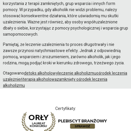
korzystania z terapii zamkniętych, grup wsparcia i innych form
pomocy. W przypadku, gdy alkoholik nie widzi problemu, należy
stosować konsekwentne działania, które uświadomią mu skutki
uzależnienia. Ważne jest również, aby osoby współuzależnione
dbały o siebie, korzystając z pomocy psychologicznej i wsparcia grup
samopomocowych.
Pamiętaj, że leczenie uzależnienia to proces długotrwały i nie
zawsze przynosi natychmiastowe efekty. Jednak z odpowiednią
pomocą, wsparciem i zrozumieniem, zarówno alkoholik, jak i jego
rodzina, mogą podjąć kroki w kierunku zdrowego, trzeźwego życia.
Otagowano
detoks alkoholowy
leczenie alkoholizmu
ośrodek leczenia
uzależnień
terapia alkoholowa
zamknięty ośrodek leczenia
alkoholizmu
Certyfikaty: