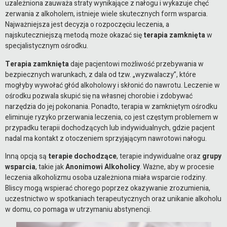
uzależniona zauważa straty wynikające z nałogu i wykazuje chęć
zerwania z alkoholem, istnieje wiele skutecznych form wsparcia.
Najważniejsza jest decyzja o rozpoczęciu leczenia, a
najskuteczniejszą metodą może okazać się
terapia zamknięta
w
specjalistycznym ośrodku.
Terapia zamknięta
daje pacjentowi możliwość przebywania w
bezpiecznych warunkach, z dala od tzw. „wyzwalaczy”, które
mogłyby wywołać głód alkoholowy i skłonić do nawrotu. Leczenie w
ośrodku pozwala skupić się na własnej chorobie i zdobywać
narzędzia do jej pokonania. Ponadto, terapia w zamkniętym ośrodku
eliminuje ryzyko przerwania leczenia, co jest częstym problemem w
przypadku terapii dochodzących lub indywidualnych, gdzie pacjent
nadal ma kontakt z otoczeniem sprzyjającym nawrotowi nałogu.
Inną opcją są
terapie dochodzące
, terapie indywidualne oraz
grupy
wsparcia
, takie jak
Anonimowi Alkoholicy
. Ważne, aby w procesie
leczenia alkoholizmu osoba uzależniona miała wsparcie rodziny.
Bliscy mogą wspierać chorego poprzez okazywanie zrozumienia,
uczestnictwo w spotkaniach terapeutycznych oraz unikanie alkoholu
w domu, co pomaga w utrzymaniu abstynencji.