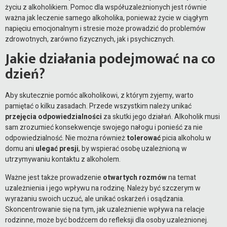
życiu z alkoholikiem. Pomoc dla współuzależnionych jest równie
ważna jak leczenie samego alkoholika, ponieważ życie w ciągłym
napięciu emocjonalnym i stresie może prowadzić do problemów
zdrowotnych, zarówno fizycznych, jak i psychicznych.
Jakie działania podejmować na co
dzień?
Aby skutecznie pomóc alkoholikowi, z którym żyjemy, warto
pamiętać o kilku zasadach. Przede wszystkim należy unikać
przejęcia odpowiedzialności
za skutki jego działań. Alkoholik musi
sam zrozumieć konsekwencje swojego nałogu i ponieść za nie
odpowiedzialność. Nie można również
tolerować
picia alkoholu w
domu ani
ulegać presji
, by wspierać osobę uzależnioną w
utrzymywaniu kontaktu z alkoholem.
Ważne jest także prowadzenie
otwartych rozmów
na temat
uzależnienia i jego wpływu na rodzinę. Należy być szczerym w
wyrażaniu swoich uczuć, ale unikać oskarżeń i osądzania.
Skoncentrowanie się na tym, jak uzależnienie wpływa na relacje
rodzinne, może być bodźcem do refleksji dla osoby uzależnionej.