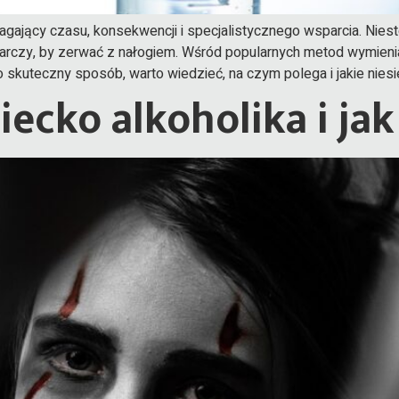
agający czasu, konsekwencji i specjalistycznego wsparcia. Nies
tarczy, by zerwać z nałogiem. Wśród popularnych metod wymieni
skuteczny sposób, warto wiedzieć, na czym polega i jakie niesie
ziecko alkoholika i j