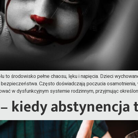
lu to środowisko pełne chaosu, lęku i napięcia. Dzieci wychowa
 bezpieczeństwa. Często doświadczają poczucia osamotnienia, 
jonować w dysfunkcyjnym systemie rodzinnym, przyjmując określo
 – kiedy abstynencja 