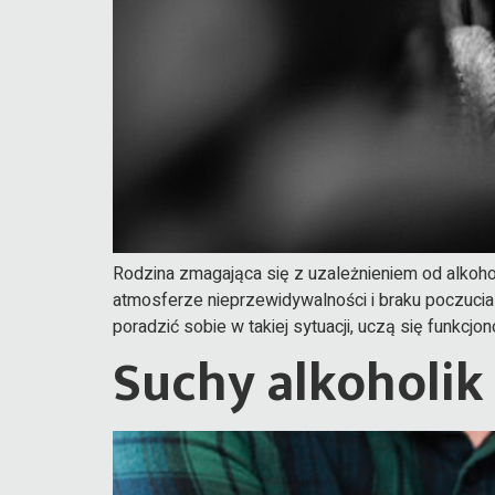
Rodzina zmagająca się z uzależnieniem od alkoho
atmosferze nieprzewidywalności i braku poczucia
poradzić sobie w takiej sytuacji, uczą się funkc
Suchy alkoholik