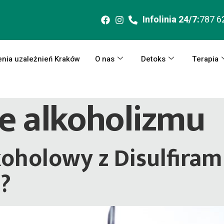
Infolinia 24/7:
787 6
enia uzależnień Kraków
O nas
Detoks
Terapia
ie alkoholizmu
oholowy z Disulfiram 
?