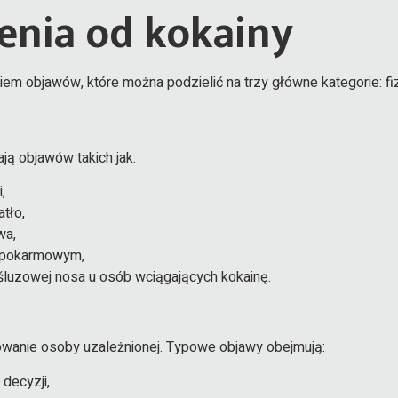
enia od kokainy
iem objawów, które można podzielić na trzy główne kategorie: fi
ą objawów takich jak:
,
tło,
wa,
m pokarmowym,
śluzowej nosa u osób wciągających kokainę.
owanie osoby uzależnionej. Typowe objawy obejmują:
decyzji,