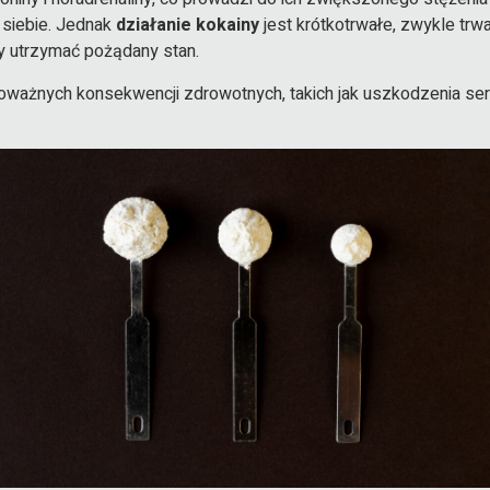
i siebie. Jednak
działanie kokainy
jest krótkotrwałe, zwykle trw
y utrzymać pożądany stan.
ważnych konsekwencji zdrowotnych, takich jak uszkodzenia serc