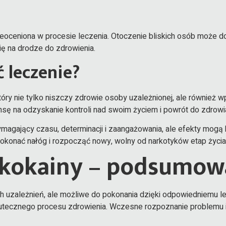
t nieoceniona w procesie leczenia. Otoczenie bliskich osób może
ę na drodze do zdrowienia.
 leczenie?
ry nie tylko niszczy zdrowie osoby uzależnionej, ale również wpł
nsę na odzyskanie kontroli nad swoim życiem i powrót do zdrowi
magający czasu, determinacji i zaangażowania, ale efekty mogą
pokonać nałóg i rozpocząć nowy, wolny od narkotyków etap życia
d kokainy – podsumow
ch uzależnień, ale możliwe do pokonania dzięki odpowiedniemu lec
utecznego procesu zdrowienia. Wczesne rozpoznanie problemu i