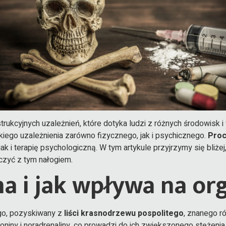
strukcyjnych uzależnień, które dotyka ludzi z różnych środowisk 
kiego uzależnienia zarówno fizycznego, jak i psychicznego.
Proc
k i terapię psychologiczną. W tym artykule przyjrzymy się bliżej,
lczyć z tym nałogiem.
na i jak wpływa na or
ego, pozyskiwany z
liści krasnodrzewu pospolitego
, znanego r
iny i noradrenaliny, co prowadzi do ich zwiększonego stężenia