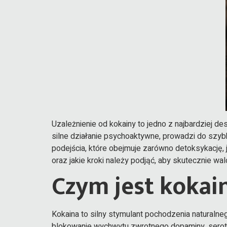
Uzależnienie od kokainy to jedno z najbardziej de
silne działanie psychoaktywne, prowadzi do szyb
podejścia, które obejmuje zarówno detoksykację, ja
oraz jakie kroki należy podjąć, aby skutecznie wa
Czym jest kokai
Kokaina to silny stymulant pochodzenia naturaln
blokowanie wychwytu zwrotnego dopaminy, seroton