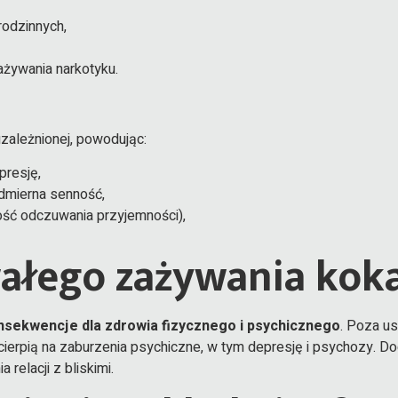
odzinnych,
ażywania narkotyku.
zależnionej, powodując:
presję,
admierna senność,
ność odczuwania przyjemności),
ałego zażywania kok
nsekwencje dla zdrowia fizycznego i psychicznego
. Poza u
 cierpią na zaburzenia psychiczne, w tym depresję i psychozy. D
relacji z bliskimi.