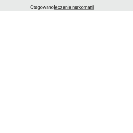
Otagowano
leczenie narkomanii