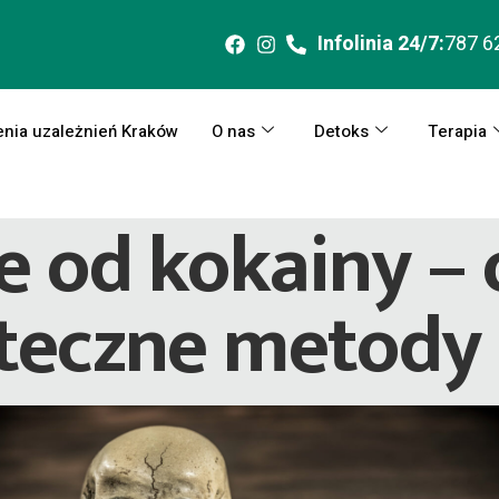
Infolinia 24/7:
787 6
enia uzależnień Kraków
O nas
Detoks
Terapia
e od kokainy –
uteczne metody 