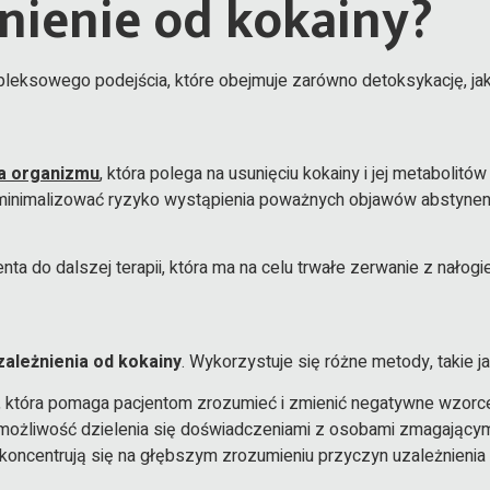
żnienie od kokainy?
ksowego podejścia, które obejmuje zarówno detoksykację, jak 
a organizmu
, która polega na usunięciu kokainy i jej metaboli
inimalizować ryzyko wystąpienia poważnych objawów abstynencyj
a do dalszej terapii, która ma na celu trwałe zerwanie z nałogi
zależnienia od kokainy
. Wykorzystuje się różne metody, takie ja
, która pomaga pacjentom zrozumieć i zmienić negatywne wzorce
 i możliwość dzielenia się doświadczeniami z osobami zmagający
e koncentrują się na głębszym zrozumieniu przyczyn uzależnienia 